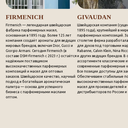
FIRMENICH
GIVAUDAN
Firmenich — легендарная швейцарская
Швейцарская компания (сущес
фабрика парфюмерных масел,
1895 года), крупнейший в мир
основанная в 1895 году. Более 125 лет
парфюмерных композиций. За
компания создаёт ароматы для ведущих
столетие фирма разработал
мировых брендов, включая Dior, Gucci и
для духов под торговыми ма
Giorgio Armani. Сегодня Firmenich (в
Rabanne, Calvin Klein, Nina Ric
составе DSM-Firmenich с 2023 г.) остаётся
и других ведущих брендов. В
надёжным поставщиком
ассортименте классические и
высококачественных парфюмерных
современные парфюмерные к
композиций и масел для оптовых
Все позиции доступны для за
заказов. Швейцарское качество, научный
Обеспечиваем стабильные по
подход и богатейшая ароматическая
высококачественных парфюм
палитра — основа для успешного
масел для производителей и
бизнеса с парфюмерными маслами
дистрибьюторов по России и 
оптом.