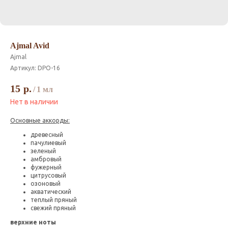
Ajmal Avid
Ajmal
Артикул:
DPO-16
15
р.
/
1 мл
Нет в наличии
Основные аккорды:
древесный
пачулиевый
зеленый
амбровый
фужерный
цитрусовый
озоновый
акватический
теплый пряный
свежий пряный
верхние ноты