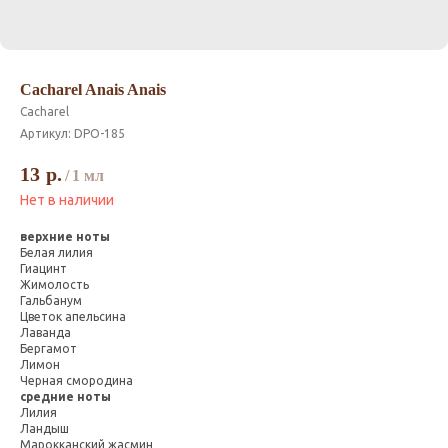
Cacharel Anais Anais
Cacharel
Артикул:
DPO-185
13
р.
/
1 мл
Нет в наличии
верхние ноты
Белая лилия
Гиацинт
Жимолость
Гальбанум
Цветок апельсина
Лаванда
Бергамот
Лимон
Черная смородина
средние ноты
Лилия
Ландыш
Марокканский жасмин