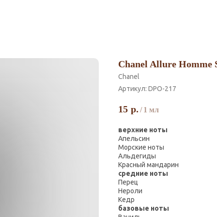
Chanel Allure Homme S
Chanel
Артикул:
DPO-217
15
р.
/
1 мл
верхние ноты
Апельсин
Морские ноты
Альдегиды
Красный мандарин
средние ноты
Перец
Нероли
Кедр
базовые ноты