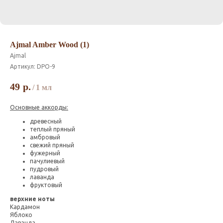
Ajmal Amber Wood (1)
Ajmal
Артикул:
DPO-9
49
р.
/
1 мл
Основные аккорды:
древесный
теплый пряный
амбровый
свежий пряный
фужерный
пачулиевый
пудровый
лаванда
фруктовый
верхние ноты
Кардамон
Яблоко
Лаванда