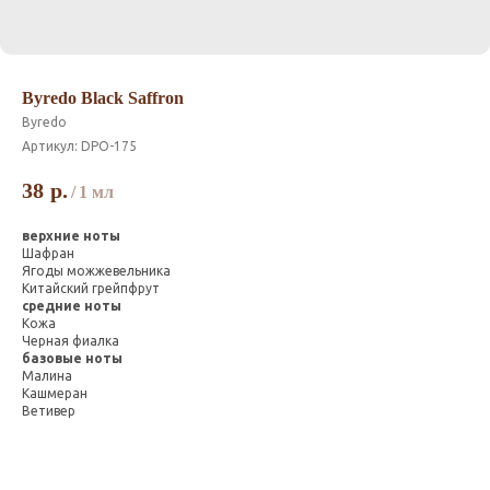
Byredo Black Saffron
Byredo
Артикул:
DPO-175
38
р.
/
1 мл
верхние ноты
Шафран
Ягоды можжевельника
Китайский грейпфрут
средние ноты
Кожа
Черная фиалка
базовые ноты
Малина
Кашмеран
Ветивер