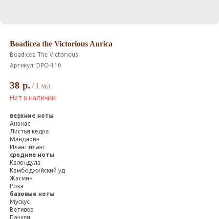
Boadicea the Victorious Aurica
Boadicea The Victorious
Артикул:
DPO-110
38
р.
/
1 мл
Нет в наличии
верхние ноты
Ананас
Листья кедра
Мандарин
Иланг-иланг
средние ноты
Календула
Камбоджийский уд
Жасмин
Роза
базовые ноты
Мускус
Ветивер
Пачули