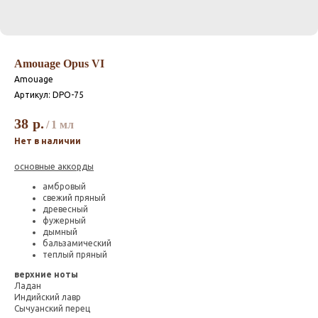
Amouage Opus VI
Amouage
Артикул:
DPO-75
38
р.
/
1 мл
Нет в наличии
основные аккорды
амбровый
свежий пряный
древесный
фужерный
дымный
бальзамический
теплый пряный
верхние ноты
Ладан
Индийский лавр
Сычуанский перец