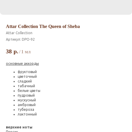
Attar Collection The Queen of Sheba
Attar Collection
Артикул:
DPO-92
38
р.
/
1 мл
основные аккорды
фруктовый
цветочный
сладкий
табачный
белые цветы
пудровый
мускусный
амбровый
тубероза
лактонный
верхние ноты
Персик