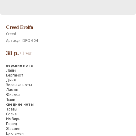
Creed Erolfa
Creed
Артикул:
DPO-304
38
р.
/
1 мл
верхние ноты
Лайм
Бергамот
Дыня
Зеленые ноты
Лимон
Фиалка
Тмин
средние ноты
Травы
Сосна
Имбирь
Перец
Жасмин
Цикламен