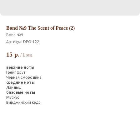
Bond №9 The Scent of Peace (2)
Bond №9
Артикул:
DPO-122
15
р.
/
1 мл
верхние ноты
Грейпфрут
Черная смородина
средние ноты
Ландыш
базовые ноты
Мускус
Вирджинский кедр