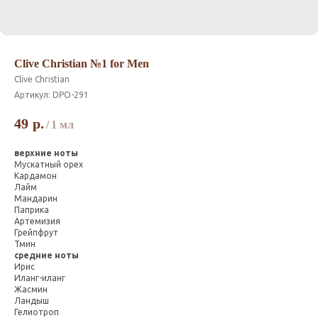
Clive Christian №1 for Men
Clive Christian
Артикул:
DPO-291
49
р.
/
1 мл
верхние ноты
Мускатный орех
Кардамон
Лайм
Мандарин
Паприка
Артемизия
Грейпфрут
Тмин
средние ноты
Ирис
Иланг-иланг
Жасмин
Ландыш
Гелиотроп