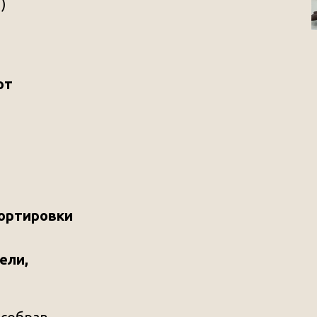
)
ют
портировки
ели,