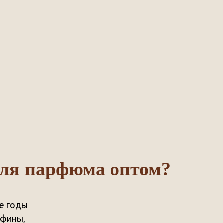
для парфюма оптом?
е годы
афины,