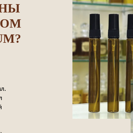
ОНЫ
ТОМ
UM?
л.
л
й