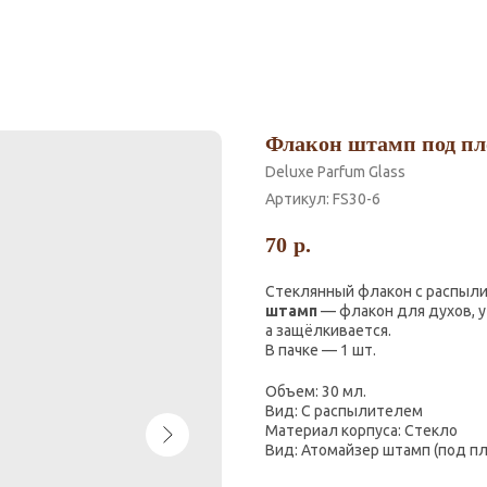
Флакон штамп под пл
Deluxe Parfum Glass
Артикул:
FS30-6
70
р.
Стеклянный флакон с распыл
штамп
— флакон для духов, у
а защёлкивается.
В пачке — 1 шт.
Объем: 30 мл.
Вид: С распылителем
Материал корпуса: Стекло
Вид: Атомайзер штамп (под п