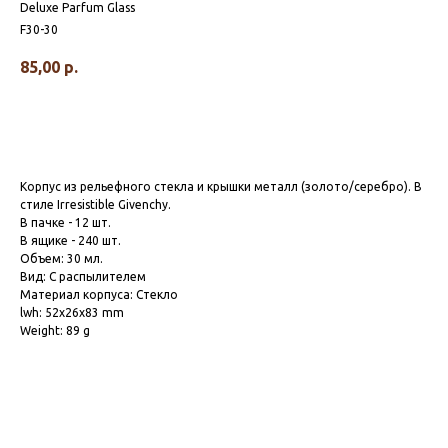
Deluxe Parfum Glass
F30-30
85,00
р.
Корпус из рельефного стекла и крышки металл (золото/серебро). В
стиле Irresistible Givenchy.
В пачке - 12 шт.
В ящике - 240 шт.
Объем: 30 мл.
Вид: С распылителем
Материал корпуса: Стекло
lwh: 52x26x83 mm
Weight: 89 g