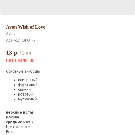
Avon Wish of Love
Avon
Артикул:
DPO-97
13
р.
/
1 мл
Нет в наличии
основные аккорды
цветочный
фруктовый
свежий
розовый
мускусный
верхние ноты
Клюква
средние ноты
Цветок вишни
Роза