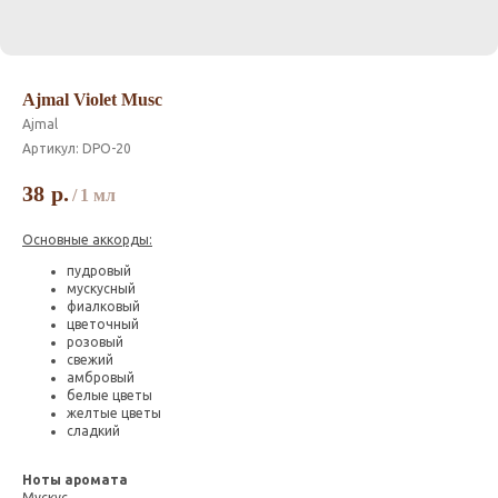
Ajmal Violet Musc
Ajmal
Артикул:
DPO-20
38
р.
/
1 мл
Основные аккорды:
пудровый
мускусный
фиалковый
цветочный
розовый
свежий
амбровый
белые цветы
желтые цветы
сладкий
Ноты аромата
Мускус