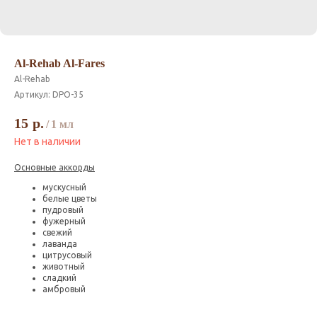
Al-Rehab Al-Fares
Al-Rehab
Артикул:
DPO-35
15
р.
/
1 мл
Нет в наличии
Основные аккорды
мускусный
белые цветы
пудровый
фужерный
свежий
лаванда
цитрусовый
животный
сладкий
амбровый