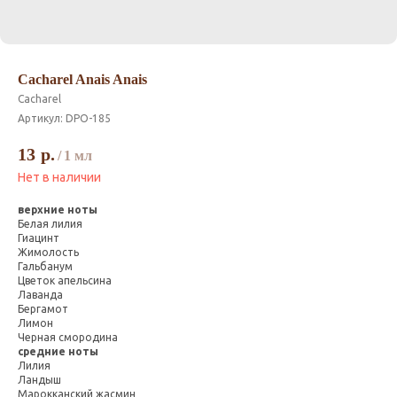
Cacharel Anais Anais
Cacharel
Артикул:
DPO-185
13
р.
/
1 мл
Нет в наличии
верхние ноты
Белая лилия
Гиацинт
Жимолость
Гальбанум
Цветок апельсина
Лаванда
Бергамот
Лимон
Черная смородина
средние ноты
Лилия
Ландыш
Марокканский жасмин