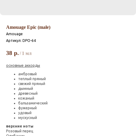
Amouage Epic (male)
Amouage
Артикул:
DPO-64
38
р.
/
1 мл
основные аккорды
амбровый
теплый пряный
свежий пряный
дымный
древесный
кожаный
бальзамический
фужерный
удовый
мускусный
верхние ноты
Розовый перец
Олибанум