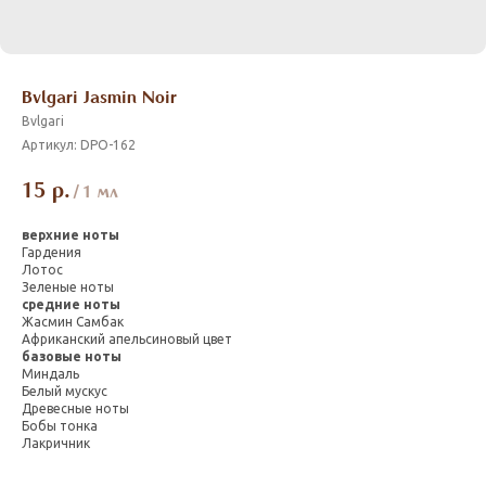
Bvlgari Jasmin Noir
Bvlgari
Артикул:
DPO-162
15
р.
/
1 мл
верхние ноты
Гардения
Лотос
Зеленые ноты
средние ноты
Жасмин Самбак
Африканский апельсиновый цвет
базовые ноты
Миндаль
Белый мускус
Древесные ноты
Бобы тонка
Лакричник