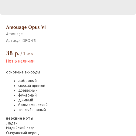
Amouage Opus VI
Amouage
Артикул:
DPO-75
38
р.
/
1 мл
Нет в наличии
основные аккорды
амбровый
свежий пряный
древесный
фужерный
дымный
бальзамический
теплый пряный
верхние ноты
Ладан
Индийский лавр
Сычуанский перец