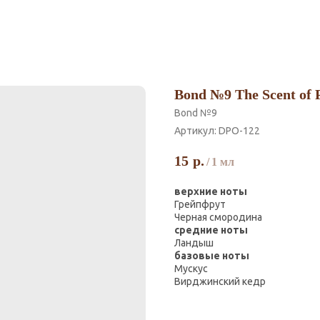
Bond №9 The Scent of P
Bond №9
Артикул:
DPO-122
15
р.
/
1 мл
верхние ноты
Грейпфрут
Черная смородина
средние ноты
Ландыш
базовые ноты
Мускус
Вирджинский кедр