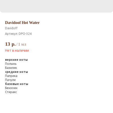
Davidoof Hot Water
Davidoff
Артикул:
DPO-324
13
р.
/
1 мл
Нет в наличии
верхние ноты
Полынь
Базилик
средние ноты
Паприка
Пачули
базовые ноты
Бензоин
Стиракс