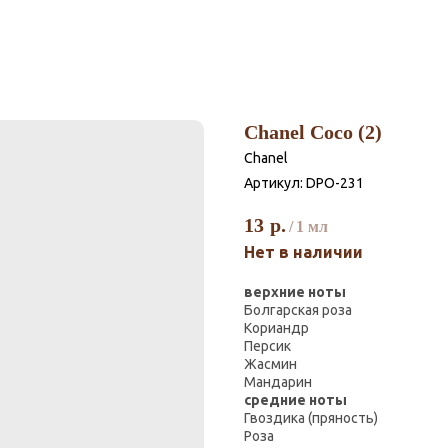
Chanel Coco (2)
Chanel
Артикул:
DPO-231
13
р.
/
1 мл
Нет в наличии
верхние ноты
Болгарская роза
Кориандр
Персик
Жасмин
Мандарин
средние ноты
Гвоздика (пряность)
Роза